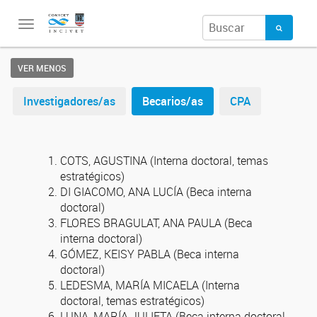
Toggle
navigation
VER MENOS
Investigadores/as
Becarios/as
CPA
COTS, AGUSTINA (Interna doctoral, temas
estratégicos)
DI GIACOMO, ANA LUCÍA (Beca interna
doctoral)
FLORES BRAGULAT, ANA PAULA (Beca
interna doctoral)
GÓMEZ, KEISY PABLA (Beca interna
doctoral)
LEDESMA, MARÍA MICAELA (Interna
doctoral, temas estratégicos)
LUNA, MARÍA JULIETA (Beca interna doctoral