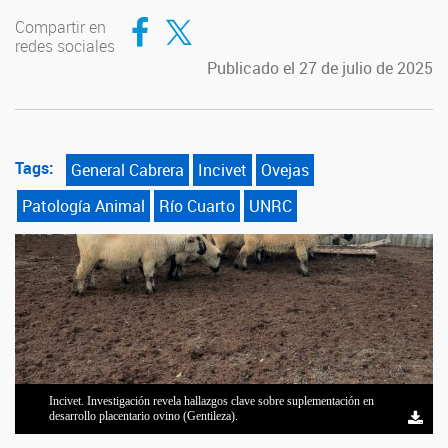
Compartir en Facebook
Compartir en Twitter
Compartir en
redes sociales
Publicado el 27 de julio de 2025
Tags:
General Cabrera
Incivet
Ovejas
Patología Animal
Río Cuarto
UNRC
Incivet. Investigación revela hallazgos clave sobre suplementación en
desarrollo placentario ovino (Gentileza).